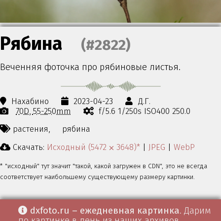
Рябина
(#2822)
Веченняя фоточка про рябиновые листья.
Нахабино
2023-04-23
Д.Г.
70D
55-250mm
f/5.6 1/250s ISO400 250.0
растения,
рябина
Скачать:
Исходный (5472 ⨉ 3648)*
|
JPEG
|
WebP
* "исходный" тут значит "такой, какой загружен в CDN", это не всегда
соответствует наибольшему существующему размеру картинки.
dxfoto.ru – ежедневная картинка
. Дарим
по картинке в день из наших архивов.