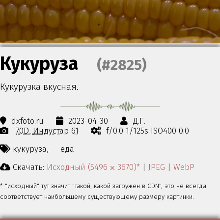
Кукуруза
(#2825)
Кукурузка вкусная.
dxfoto.ru
2023-04-30
Д.Г.
70D
Индустар 61
f/0.0 1/125s ISO400 0.0
кукуруза,
еда
Скачать:
Исходный (5496 ⨉ 3670)*
|
JPEG
|
WebP
* "исходный" тут значит "такой, какой загружен в CDN", это не всегда
соответствует наибольшему существующему размеру картинки.