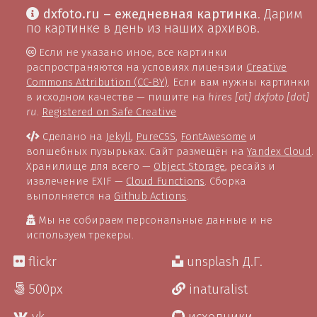
dxfoto.ru – ежедневная картинка
. Дарим
по картинке в день из наших архивов.
Если не указано иное, все картинки
распространяются на условиях лицензии
Creative
Commons Attribution (CC-BY)
. Если вам нужны картинки
в исходном качестве — пишите на
hires [at] dxfoto [dot]
ru
.
Registered on Safe Creative
Сделано на
Jekyll
,
PureCSS
,
FontAwesome
и
волшебных пузырьках. Сайт размещён на
Yandex Cloud
.
Хранилище для всего —
Object Storage
, ресайз и
извлечение EXIF —
Cloud Functions
. Сборка
выполняется на
Github Actions
.
Мы не собираем персональные данные и не
используем трекеры.
flickr
unsplash Д.Г.
500px
inaturalist
vk
исходники