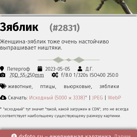
Зяблик
(#2831)
Женщина-зяблик тоже очень настойчиво
выпрашивает ништяки.
Петергоф
2023-05-05
Д.Г.
70D
55-250mm
f/8.0 1/320s ISO400 250.0
животные,
птицы,
вьюрковые,
зяблики
Скачать:
Исходный (5000 ⨉ 3338)*
|
JPEG
|
WebP
* "исходный" тут значит "такой, какой загружен в CDN", это не всегда
соответствует наибольшему существующему размеру картинки.
dxfoto.ru – ежедневная картинка
. Дарим