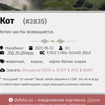
Кот
(#2835)
Котик как бы возвышается.
Нахабино
2023-05-12
К.С.
70D
55-250mm
f/10.0 1/80s ISO400 250.0
животные,
кошки,
чёрно-белые кошки
Скачать:
Исходный (5496 ⨉ 3670)*
|
JPEG
|
WebP
* "исходный" тут значит "такой, какой загружен в CDN", это не всегда
соответствует наибольшему существующему размеру картинки.
dxfoto.ru – ежедневная картинка
. Дарим
по картинке в день из наших архивов.