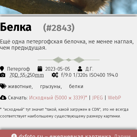
Белка
(#2843)
Ещё одна петергофская белочка, не менее наглая,
чем предыдущая.
Петергоф
2023-05-05
Д.Г.
70D
55-250mm
f/9.0 1/320s ISO400 194.0
животные,
грызуны,
белки
Скачать:
Исходный (5000 ⨉ 3339)*
|
JPEG
|
WebP
* "исходный" тут значит "такой, какой загружен в CDN", это не всегда
соответствует наибольшему существующему размеру картинки.
dxfoto.ru – ежедневная картинка
. Дарим