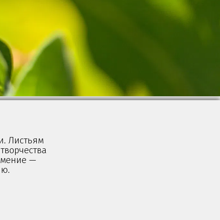
и. Листьям
 творчества
 умение —
ию.