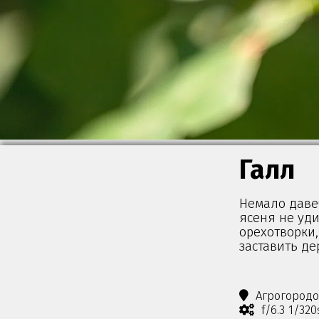
Галл
Немало даве
ясеня не уди
орехотворки,
заставить де
Агрогород
f/6.3 1/320