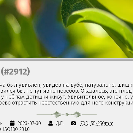
(#2912)
ча был удивлён, увидев на дубе, натурально, шишк
вился бы, но тут явно перебор. Оказалось, это плод
 у неё там детишки живут. Удивительное, конечно,
рево отрастить неестественную для него конструкц
ок
2023-07-30
Д.Г.
70D
55-250mm
s ISO100 231.0