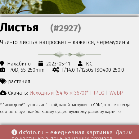
Листья
(#2927)
Чьи-то листья напросвет – кажется, черёмухины.
Нахабино
2023-05-11
К.С.
70D
55-250mm
f/14.0 1/1250s ISO400 250.0
растения
Скачать:
Исходный (5496 ⨉ 3670)*
|
JPEG
|
WebP
* "исходный" тут значит "такой, какой загружен в CDN", это не всегда
соответствует наибольшему существующему размеру картинки.
dxfoto.ru – ежедневная картинка
. Дарим
по картинке в день из наших архивов.