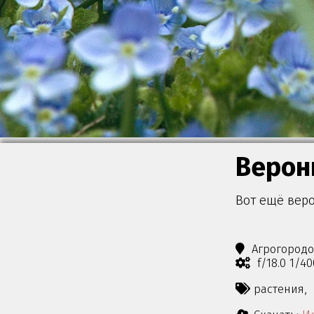
Верон
Вот ещё вер
Агрогород
f/18.0 1/4
растения,