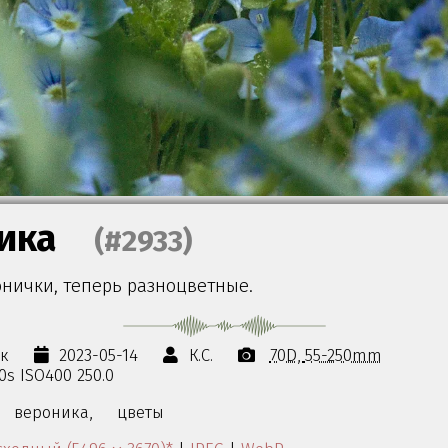
ика
(#2933)
онички, теперь разноцветные.
ок
2023-05-14
К.С.
70D
55-250mm
00s ISO400 250.0
вероника,
цветы