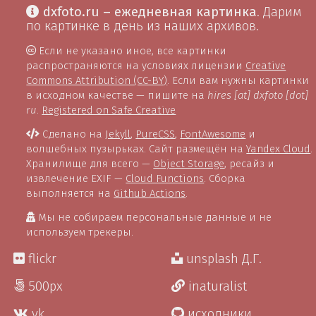
dxfoto.ru – ежедневная картинка
. Дарим
по картинке в день из наших архивов.
Если не указано иное, все картинки
распространяются на условиях лицензии
Creative
Commons Attribution (CC-BY)
. Если вам нужны картинки
в исходном качестве — пишите на
hires [at] dxfoto [dot]
ru
.
Registered on Safe Creative
Сделано на
Jekyll
,
PureCSS
,
FontAwesome
и
волшебных пузырьках. Сайт размещён на
Yandex Cloud
.
Хранилище для всего —
Object Storage
, ресайз и
извлечение EXIF —
Cloud Functions
. Сборка
выполняется на
Github Actions
.
Мы не собираем персональные данные и не
используем трекеры.
flickr
unsplash Д.Г.
500px
inaturalist
vk
исходники