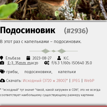
Подосиновик
(#2936)
В этот раз с капельками – подосиновик.
Ёльбаза
2023-08-27
К.С.
E-3
35mm macro
f/6.3 1/60s ISO640 35.0
грибы,
подосиновики,
капельки
Скачать:
Исходный (3720 ⨉ 2800)*
|
JPEG
|
WebP
* "исходный" тут значит "такой, какой загружен в CDN", это не всегда
соответствует наибольшему существующему размеру картинки.