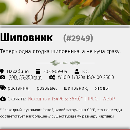
Шиповник
(#2949)
Теперь одна ягодка шиповника, а не куча сразу.
Нахабино
2023-09-04
К.С.
70D
55-250mm
f/10.0 1/320s ISO400 250.0
растения,
розовые,
шиповник,
ягоды
Скачать:
Исходный (5496 ⨉ 3670)*
|
JPEG
|
WebP
* "исходный" тут значит "такой, какой загружен в CDN", это не всегда
соответствует наибольшему существующему размеру картинки.