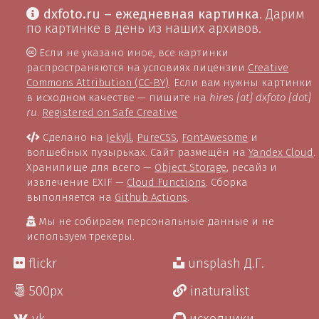
dxfoto.ru – ежедневная картинка
. Дарим
по картинке в день из наших архивов.
Если не указано иное, все картинки
распространяются на условиях лицензии
Creative
Commons Attribution (CC-BY)
. Если вам нужны картинки
в исходном качестве — пишите на
hires [at] dxfoto [dot]
ru
.
Registered on Safe Creative
Сделано на
Jekyll
,
PureCSS
,
FontAwesome
и
волшебных пузырьках. Сайт размещён на
Yandex Cloud
.
Хранилище для всего —
Object Storage
, ресайз и
извлечение EXIF —
Cloud Functions
. Сборка
выполняется на
Github Actions
.
Мы не собираем персональные данные и не
используем трекеры.
flickr
unsplash Д.Г.
500px
inaturalist
vk
исходники