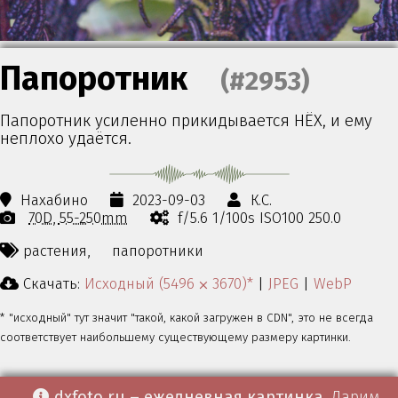
Папоротник
(#2953)
Папоротник усиленно прикидывается НЁХ, и ему
неплохо удаётся.
Нахабино
2023-09-03
К.С.
70D
55-250mm
f/5.6 1/100s ISO100 250.0
растения,
папоротники
Скачать:
Исходный (5496 ⨉ 3670)*
|
JPEG
|
WebP
* "исходный" тут значит "такой, какой загружен в CDN", это не всегда
соответствует наибольшему существующему размеру картинки.
dxfoto.ru – ежедневная картинка
. Дарим