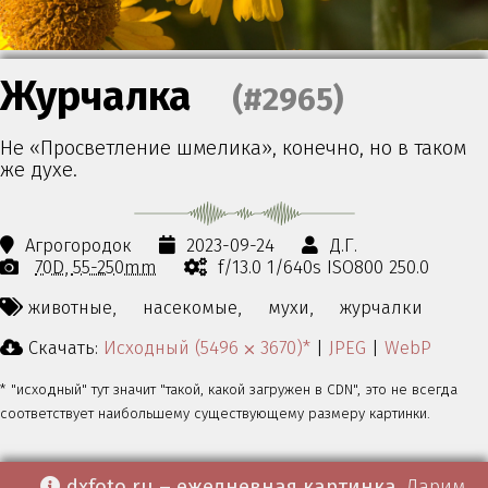
Журчалка
(#2965)
Не «Просветление шмелика», конечно, но в таком
же духе.
Агрогородок
2023-09-24
Д.Г.
70D
55-250mm
f/13.0 1/640s ISO800 250.0
животные,
насекомые,
мухи,
журчалки
Скачать:
Исходный (5496 ⨉ 3670)*
|
JPEG
|
WebP
* "исходный" тут значит "такой, какой загружен в CDN", это не всегда
соответствует наибольшему существующему размеру картинки.
dxfoto.ru – ежедневная картинка
. Дарим