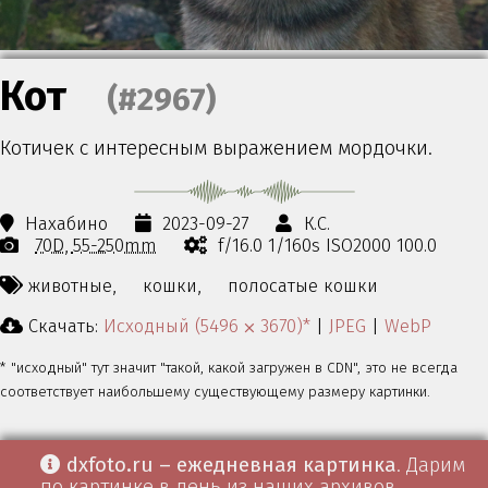
Кот
(#2967)
Котичек с интересным выражением мордочки.
Нахабино
2023-09-27
К.С.
70D
55-250mm
f/16.0 1/160s ISO2000 100.0
животные,
кошки,
полосатые кошки
Скачать:
Исходный (5496 ⨉ 3670)*
|
JPEG
|
WebP
* "исходный" тут значит "такой, какой загружен в CDN", это не всегда
соответствует наибольшему существующему размеру картинки.
dxfoto.ru – ежедневная картинка
. Дарим
по картинке в день из наших архивов.