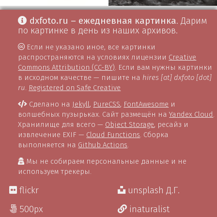
dxfoto.ru – ежедневная картинка
. Дарим
по картинке в день из наших архивов.
Если не указано иное, все картинки
распространяются на условиях лицензии
Creative
Commons Attribution (CC-BY)
. Если вам нужны картинки
в исходном качестве — пишите на
hires [at] dxfoto [dot]
ru
.
Registered on Safe Creative
Сделано на
Jekyll
,
PureCSS
,
FontAwesome
и
волшебных пузырьках. Сайт размещён на
Yandex Cloud
.
Хранилище для всего —
Object Storage
, ресайз и
извлечение EXIF —
Cloud Functions
. Сборка
выполняется на
Github Actions
.
Мы не собираем персональные данные и не
используем трекеры.
flickr
unsplash Д.Г.
500px
inaturalist