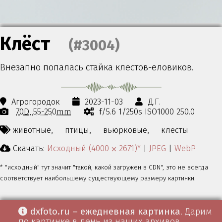
Клёст
(#3004)
Внезапно попалась стайка клестов-еловиков.
Агрогородок
2023-11-03
Д.Г.
70D
55-250mm
f/5.6 1/250s ISO1000 250.0
животные,
птицы,
вьюрковые,
клесты
Скачать:
Исходный (4000 ⨉ 2671)*
|
JPEG
|
WebP
* "исходный" тут значит "такой, какой загружен в CDN", это не всегда
соответствует наибольшему существующему размеру картинки.
dxfoto.ru – ежедневная картинка
. Дарим
по картинке в день из наших архивов.