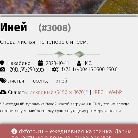
Иней
(#3008)
Снова листья, но теперь с инеем.
Нахабино
2023-10-11
К.С.
70D
55-250mm
f/7.1 1/400s ISO500 250.0
листья,
осень,
иней
Скачать:
Исходный (5496 ⨉ 3670)*
|
JPEG
|
WebP
* "исходный" тут значит "такой, какой загружен в CDN", это не всегда
соответствует наибольшему существующему размеру картинки.
dxfoto.ru – ежедневная картинка
. Дарим
по картинке в день из наших архивов.