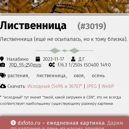
Лиственница
(#3019)
Лиственница (ещё не осыпалась, но к тому близка).
Нахабино
2023-11-17
Д.Г.
70D
55-250mm
f/6.3 1/250s ISO400 149.0
растения,
лиственница,
хвоя,
осень
Скачать:
Исходный (5496 ⨉ 3670)*
|
JPEG
|
WebP
* "исходный" тут значит "такой, какой загружен в CDN", это не всегда
соответствует наибольшему существующему размеру картинки.
dxfoto.ru – ежедневная картинка
. Дарим
по картинке в день из наших архивов.