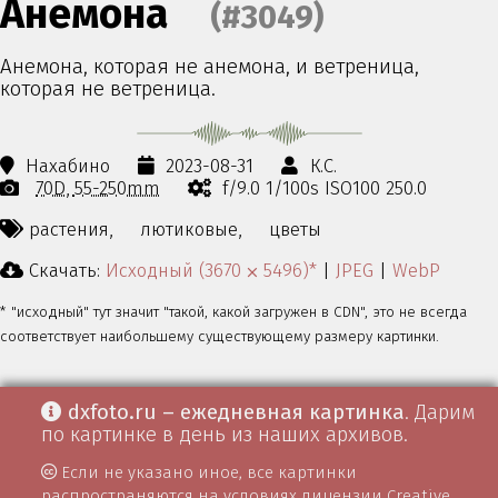
Анемона
(#3049)
Анемона, которая не анемона, и ветреница,
которая не ветреница.
Нахабино
2023-08-31
К.С.
70D
55-250mm
f/9.0 1/100s ISO100 250.0
растения,
лютиковые,
цветы
Скачать:
Исходный (3670 ⨉ 5496)*
|
JPEG
|
WebP
* "исходный" тут значит "такой, какой загружен в CDN", это не всегда
соответствует наибольшему существующему размеру картинки.
dxfoto.ru – ежедневная картинка
. Дарим
по картинке в день из наших архивов.
Если не указано иное, все картинки
распространяются на условиях лицензии
Creative