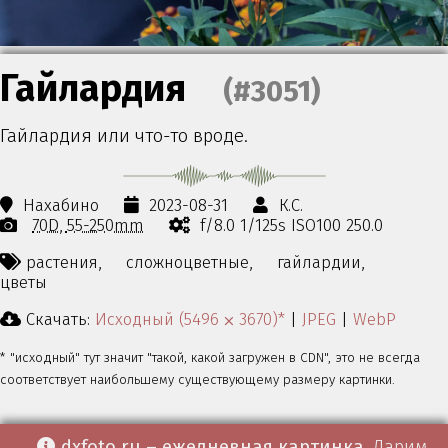
Гайлардия
(#3051)
Гайлардия или что-то вроде.
Нахабино
2023-08-31
К.С.
70D
55-250mm
f/8.0 1/125s ISO100 250.0
растения,
сложноцветные,
гайлардии,
цветы
Скачать:
Исходный (5496 ⨉ 3670)*
|
JPEG
|
WebP
* "исходный" тут значит "такой, какой загружен в CDN", это не всегда
соответствует наибольшему существующему размеру картинки.
dxfoto.ru – ежедневная картинка
. Дарим