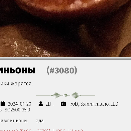
иньоны
(#3080)
ки жарятся.
2024-01-20
Д.Г.
70D
35mm macro LED
0s ISO2500 35.0
ампиньоны,
еда