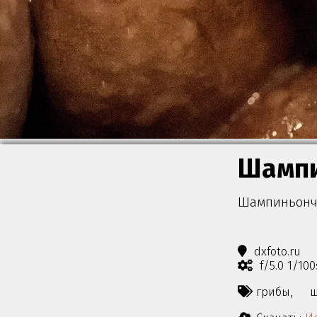
Шамп
Шампиньончи
dxfoto.ru
f/5.0 1/10
грибы,
ш