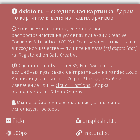
dxfoto.ru – ежедневная картинка
. Дарим
по картинке в день из наших архивов.
Если не указано иное, все картинки
распространяются на условиях лицензии
Creative
Commons Attribution (CC-BY)
. Если вам нужны картинки
в исходном качестве — пишите на
hires [at] dxfoto [dot]
ru
.
Registered on Safe Creative
Сделано на
Jekyll
,
PureCSS
,
FontAwesome
и
волшебных пузырьках. Сайт размещён на
Yandex Cloud
.
Хранилище для всего —
Object Storage
, ресайз и
извлечение EXIF —
Cloud Functions
. Сборка
выполняется на
Github Actions
.
Мы не собираем персональные данные и не
используем трекеры.
flickr
unsplash Д.Г.
500px
inaturalist