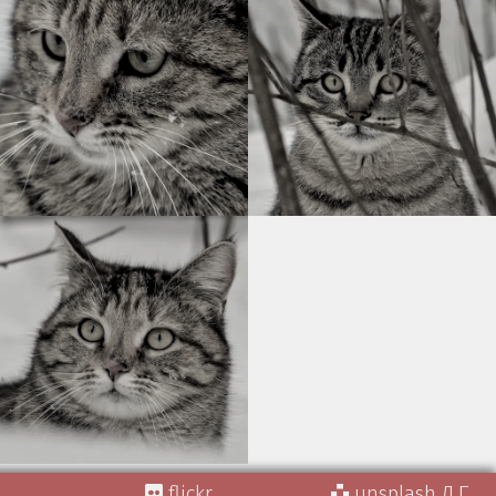
flickr
unsplash Д.Г.