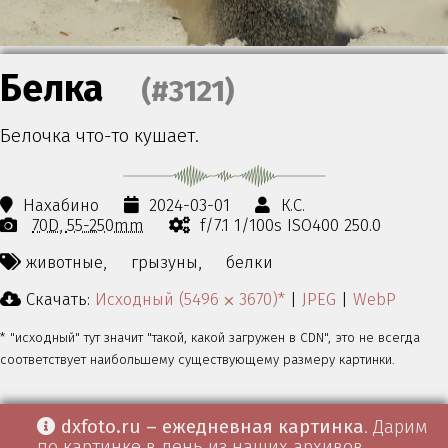
Белка
(#3121)
Белочка что-то кушает.
Нахабино
2024-03-01
К.С.
70D
55-250mm
f/7.1 1/100s ISO400 250.0
животные,
грызуны,
белки
Скачать:
Исходный (5496 ⨉ 3670)*
|
JPEG
|
WebP
* "исходный" тут значит "такой, какой загружен в CDN", это не всегда
соответствует наибольшему существующему размеру картинки.
dxfoto.ru – ежедневная картинка
. Дарим
по картинке в день из наших архивов.