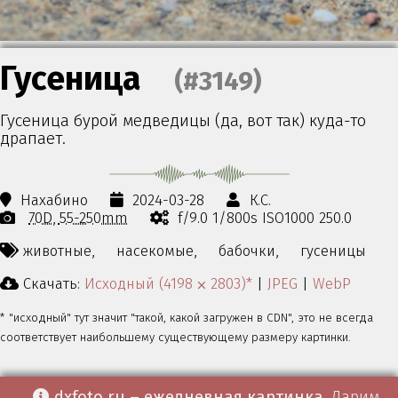
Гусеница
(#3149)
Гусеница бурой медведицы (да, вот так) куда-то
драпает.
Нахабино
2024-03-28
К.С.
70D
55-250mm
f/9.0 1/800s ISO1000 250.0
животные,
насекомые,
бабочки,
гусеницы
Скачать:
Исходный (4198 ⨉ 2803)*
|
JPEG
|
WebP
* "исходный" тут значит "такой, какой загружен в CDN", это не всегда
соответствует наибольшему существующему размеру картинки.
dxfoto.ru – ежедневная картинка
. Дарим