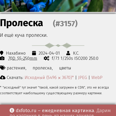
Пролеска
(#3157)
И ещё куча пролески.
Нахабино
2024-04-01
К.С.
70D
55-250mm
f/7.1 1/250s ISO200 250.0
растения,
пролеска,
цветы
Скачать:
Исходный (5496 ⨉ 3670)*
|
JPEG
|
WebP
* "исходный" тут значит "такой, какой загружен в CDN", это не всегда
соответствует наибольшему существующему размеру картинки.
dxfoto.ru – ежедневная картинка
. Дарим
по картинке в день из наших архивов.