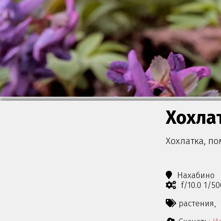
Хохла
Хохлатка, по
Нахабино
f/10.0 1/5
растения,