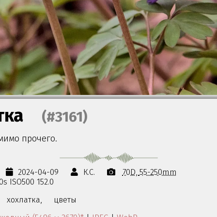
тка
(#3161)
мимо прочего.
2024-04-09
К.С.
70D
55-250mm
00s ISO500 152.0
хохлатка,
цветы