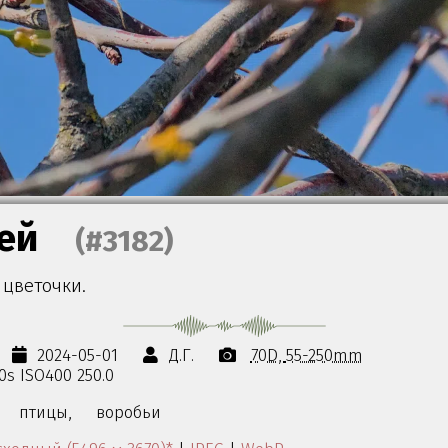
ей
(#3182)
 цветочки.
2024-05-01
Д.Г.
70D
55-250mm
00s ISO400 250.0
птицы,
воробьи