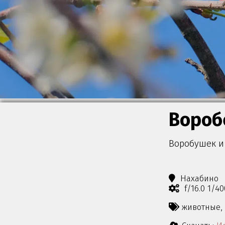
Вороб
Воробушек и
Нахабино
f/16.0 1/4
животные,