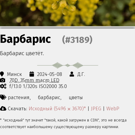
Барбарис
(#3189)
Барбарис цветёт.
Минск
2024-05-08
Д.Г.
70D
35mm macro LED
f/13.0 1/320s ISO2000 35.0
растения,
барбарис,
цветы
Скачать:
Исходный (5496 ⨉ 3670)*
|
JPEG
|
WebP
* "исходный" тут значит "такой, какой загружен в CDN", это не всегда
соответствует наибольшему существующему размеру картинки.