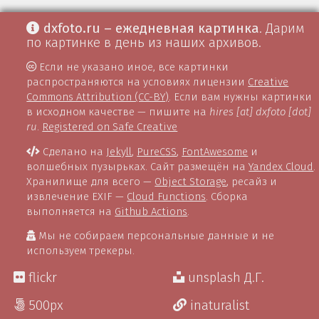
dxfoto.ru – ежедневная картинка
. Дарим
по картинке в день из наших архивов.
Если не указано иное, все картинки
распространяются на условиях лицензии
Creative
Commons Attribution (CC-BY)
. Если вам нужны картинки
в исходном качестве — пишите на
hires [at] dxfoto [dot]
ru
.
Registered on Safe Creative
Сделано на
Jekyll
,
PureCSS
,
FontAwesome
и
волшебных пузырьках. Сайт размещён на
Yandex Cloud
.
Хранилище для всего —
Object Storage
, ресайз и
извлечение EXIF —
Cloud Functions
. Сборка
выполняется на
Github Actions
.
Мы не собираем персональные данные и не
используем трекеры.
flickr
unsplash Д.Г.
500px
inaturalist