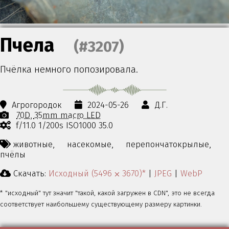
Пчела
(#3207)
Пчёлка немного попозировала.
Агрогородок
2024-05-26
Д.Г.
70D
35mm macro LED
f/11.0 1/200s ISO1000 35.0
животные,
насекомые,
перепончатокрылые,
пчёлы
Скачать:
Исходный (5496 ⨉ 3670)*
|
JPEG
|
WebP
* "исходный" тут значит "такой, какой загружен в CDN", это не всегда
соответствует наибольшему существующему размеру картинки.