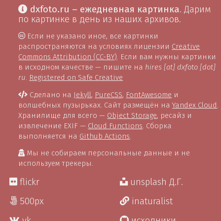
dxfoto.ru – ежедневная картинка
. Дарим
по картинке в день из наших архивов.
Если не указано иное, все картинки
распространяются на условиях лицензии
Creative
Commons Attribution (CC-BY)
. Если вам нужны картинки
в исходном качестве — пишите на
hires [at] dxfoto [dot]
ru
.
Registered on Safe Creative
Сделано на
Jekyll
,
PureCSS
,
FontAwesome
и
волшебных пузырьках. Сайт размещён на
Yandex Cloud
.
Хранилище для всего —
Object Storage
, ресайз и
извлечение EXIF —
Cloud Functions
. Сборка
выполняется на
Github Actions
.
Мы не собираем персональные данные и не
используем трекеры.
flickr
unsplash Д.Г.
500px
inaturalist
vk
исходники