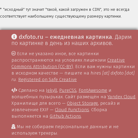
* "исходный" тут значит "такой, какой загружен в CDN", это не всегда
соответствует наибольшему существующему размеру картинки.
dxfoto.ru – ежедневная картинка
. Дарим
по картинке в день из наших архивов.
Если не указано иное, все картинки
распространяются на условиях лицензии
Creative
Commons Attribution (CC-BY)
. Если вам нужны картинки
в исходном качестве — пишите на
hires [at] dxfoto [dot]
ru
.
Registered on Safe Creative
Сделано на
Jekyll
,
PureCSS
,
FontAwesome
и
волшебных пузырьках. Сайт размещён на
Yandex Cloud
.
Хранилище для всего —
Object Storage
, ресайз и
извлечение EXIF —
Cloud Functions
. Сборка
выполняется на
Github Actions
.
Мы не собираем персональные данные и не
используем трекеры.