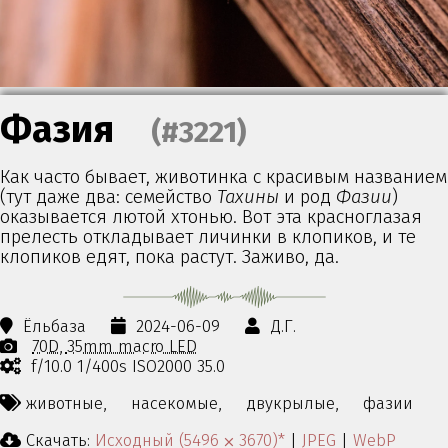
Фазия
(#3221)
Как часто бывает, животинка с красивым названием
(тут даже два: семейство
Тахины
и род
Фазии
)
оказывается лютой хтонью. Вот эта красноглазая
прелесть откладывает личинки в клопиков, и те
клопиков едят, пока растут. Заживо, да.
Ёльбаза
2024-06-09
Д.Г.
70D
35mm macro LED
f/10.0 1/400s ISO2000 35.0
животные,
насекомые,
двукрылые,
фазии
Скачать:
Исходный (5496 ⨉ 3670)*
|
JPEG
|
WebP