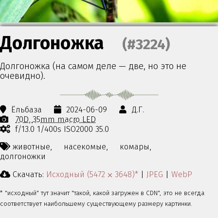
Долгоножка
(#3224)
Долгоножка (на самом деле — две, но это не
очевидно).
Ёльбаза
2024-06-09
Д.Г.
70D
35mm macro LED
f/13.0 1/400s ISO2000 35.0
животные,
насекомые,
комары,
долгоножки
Скачать:
Исходный (5472 ⨉ 3648)*
|
JPEG
|
WebP
* "исходный" тут значит "такой, какой загружен в CDN", это не всегда
соответствует наибольшему существующему размеру картинки.