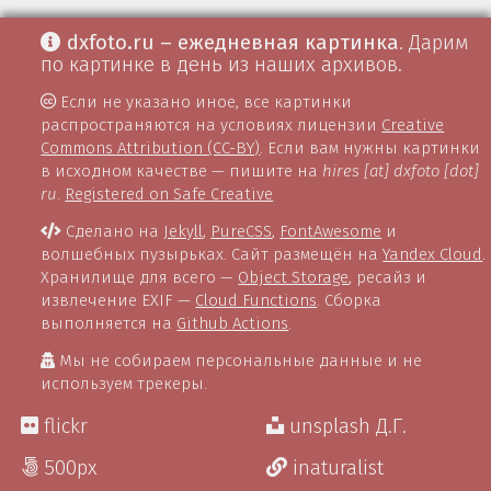
dxfoto.ru – ежедневная картинка
. Дарим
по картинке в день из наших архивов.
Если не указано иное, все картинки
распространяются на условиях лицензии
Creative
Commons Attribution (CC-BY)
. Если вам нужны картинки
в исходном качестве — пишите на
hires [at] dxfoto [dot]
ru
.
Registered on Safe Creative
Сделано на
Jekyll
,
PureCSS
,
FontAwesome
и
волшебных пузырьках. Сайт размещён на
Yandex Cloud
.
Хранилище для всего —
Object Storage
, ресайз и
извлечение EXIF —
Cloud Functions
. Сборка
выполняется на
Github Actions
.
Мы не собираем персональные данные и не
используем трекеры.
flickr
unsplash Д.Г.
500px
inaturalist