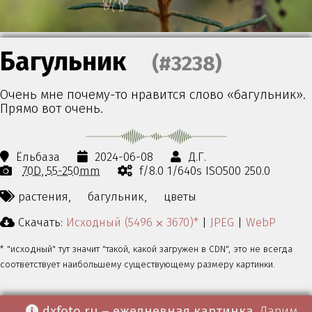
Багульник
(#3238)
Очень мне почему-то нравится слово «багульник».
Прямо вот очень.
Ёльбаза
2024-06-08
Д.Г.
70D
55-250mm
f/8.0 1/640s ISO500 250.0
растения,
багульник,
цветы
Скачать:
Исходный (5496 ⨉ 3670)*
|
JPEG
|
WebP
* "исходный" тут значит "такой, какой загружен в CDN", это не всегда
соответствует наибольшему существующему размеру картинки.
dxfoto.ru – ежедневная картинка
. Дарим