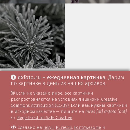
dxfoto.ru – ежедневная картинка
. Дарим
по картинке в день из наших архивов.
Если не указано иное, все картинки
распространяются на условиях лицензии
Creative
Commons Attribution (CC-BY)
. Если вам нужны картинки
в исходном качестве — пишите на
hires [at] dxfoto [dot]
ru
.
Registered on Safe Creative
Сделано на
Jekyll
,
PureCSS
,
FontAwesome
и