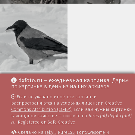
dxfoto.ru – ежедневная картинка
. Дарим
по картинке в день из наших архивов.
Если не указано иное, все картинки
распространяются на условиях лицензии
Creative
Commons Attribution (CC-BY)
. Если вам нужны картинки
в исходном качестве — пишите на
hires [at] dxfoto [dot]
ru
.
Registered on Safe Creative
Сделано на
Jekyll
,
PureCSS
,
FontAwesome
и