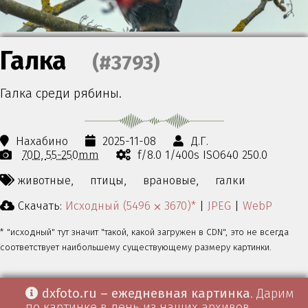
Галка
(#3793)
Галка среди рябины.
Нахабино
2025-11-08
Д.Г.
70D
55-250mm
f/8.0 1/400s ISO640 250.0
животные,
птицы,
врановые,
галки
Скачать:
Исходный (5496 ⨉ 3670)*
|
JPEG
|
WebP
* "исходный" тут значит "такой, какой загружен в CDN", это не всегда
соответствует наибольшему существующему размеру картинки.
dxfoto.ru – ежедневная картинка
. Дарим
по картинке в день из наших архивов.