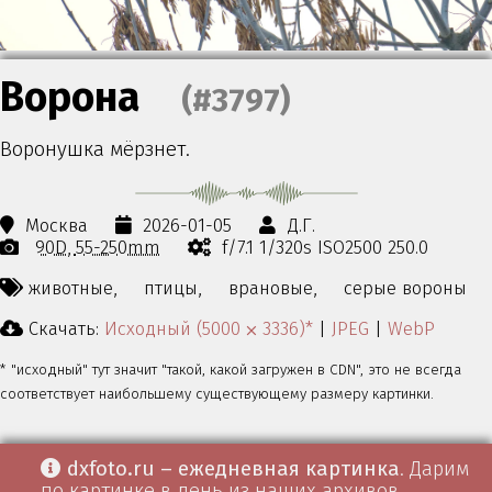
Ворона
(#3797)
Воронушка мёрзнет.
Москва
2026-01-05
Д.Г.
90D
55-250mm
f/7.1 1/320s ISO2500 250.0
животные,
птицы,
врановые,
серые вороны
Скачать:
Исходный (5000 ⨉ 3336)*
|
JPEG
|
WebP
* "исходный" тут значит "такой, какой загружен в CDN", это не всегда
соответствует наибольшему существующему размеру картинки.
dxfoto.ru – ежедневная картинка
. Дарим
по картинке в день из наших архивов.