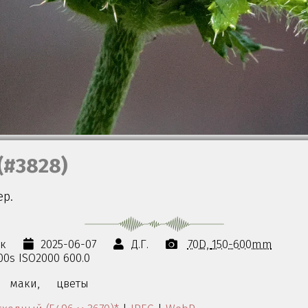
(#3828)
ер.
ок
2025-06-07
Д.Г.
70D
150-600mm
000s ISO2000 600.0
маки,
цветы