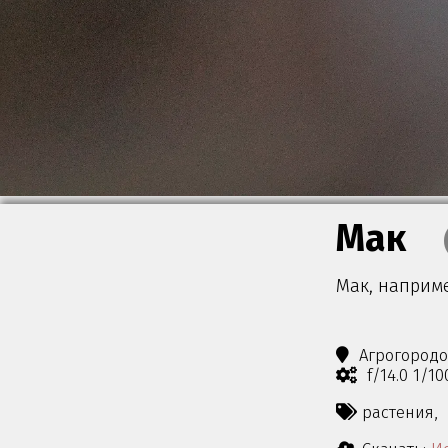
Мак
Мак, наприм
Агрогород
f/14.0 1/1
растения,