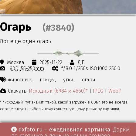
Огарь
(#3840)
Вот ещё один огарь.
Москва
2025-11-22
Д.Г.
90D
55-250mm
f/8.0 1/250s ISO1000 250.0
животные,
птицы,
утки,
огари
Скачать:
Исходный (6984 ⨉ 4660)*
|
JPEG
|
WebP
* "исходный" тут значит "такой, какой загружен в CDN", это не всегда
соответствует наибольшему существующему размеру картинки.
dxfoto.ru – ежедневная картинка
. Дарим
по картинке в день из наших архивов.