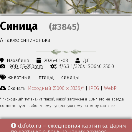
Синица
(#3845)
А также синиченька.
Нахабино
2026-01-08
Д.Г.
90D
55-250mm
f/6.3 1/320s ISO640 250.0
животные,
птицы,
синицы
Скачать:
Исходный (5000 ⨉ 3336)*
|
JPEG
|
WebP
* "исходный" тут значит "такой, какой загружен в CDN", это не всегда
соответствует наибольшему существующему размеру картинки.
dxfoto.ru – ежедневная картинка
. Дарим
по картинке в день из наших архивов.