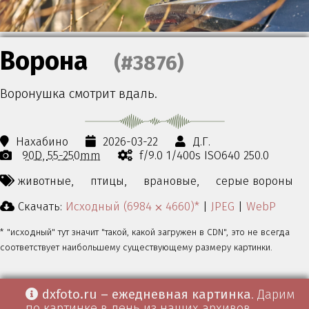
Ворона
(#3876)
Воронушка смотрит вдаль.
Нахабино
2026-03-22
Д.Г.
90D
55-250mm
f/9.0 1/400s ISO640 250.0
животные,
птицы,
врановые,
серые вороны
Скачать:
Исходный (6984 ⨉ 4660)*
|
JPEG
|
WebP
* "исходный" тут значит "такой, какой загружен в CDN", это не всегда
соответствует наибольшему существующему размеру картинки.
dxfoto.ru – ежедневная картинка
. Дарим
по картинке в день из наших архивов.