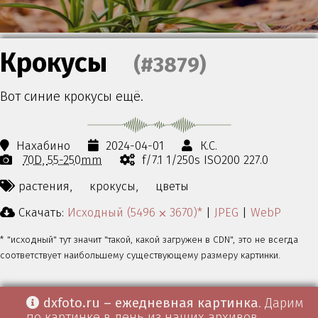
Крокусы
(#3879)
Вот синие крокусы ещё.
Нахабино
2024-04-01
К.С.
70D
55-250mm
f/7.1 1/250s ISO200 227.0
растения,
крокусы,
цветы
Скачать:
Исходный (5496 ⨉ 3670)*
|
JPEG
|
WebP
* "исходный" тут значит "такой, какой загружен в CDN", это не всегда
соответствует наибольшему существующему размеру картинки.
dxfoto.ru – ежедневная картинка
. Дарим
по картинке в день из наших архивов.