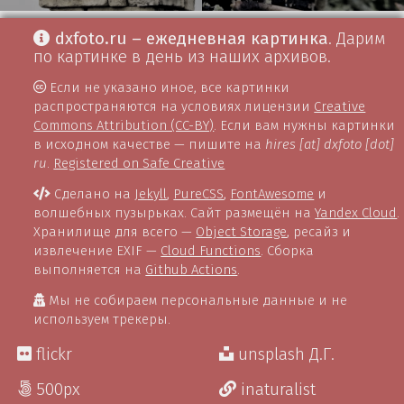
dxfoto.ru – ежедневная картинка
. Дарим
по картинке в день из наших архивов.
Если не указано иное, все картинки
распространяются на условиях лицензии
Creative
Commons Attribution (CC-BY)
. Если вам нужны картинки
в исходном качестве — пишите на
hires [at] dxfoto [dot]
ru
.
Registered on Safe Creative
Сделано на
Jekyll
,
PureCSS
,
FontAwesome
и
волшебных пузырьках. Сайт размещён на
Yandex Cloud
.
Хранилище для всего —
Object Storage
, ресайз и
извлечение EXIF —
Cloud Functions
. Сборка
выполняется на
Github Actions
.
Мы не собираем персональные данные и не
используем трекеры.
flickr
unsplash Д.Г.
500px
inaturalist