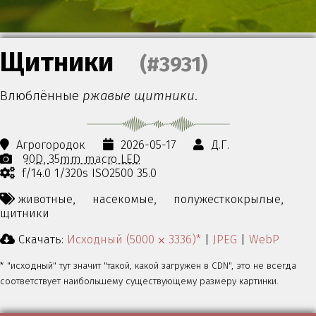
Щитники
(#3931)
Влюблённые
ржавые щитники
.
Агрогородок
2026-05-17
Д.Г.
90D
35mm macro LED
f/14.0 1/320s ISO2500 35.0
животные,
насекомые,
полужесткокрылые,
щитники
Скачать:
Исходный (5000 ⨉ 3336)*
|
JPEG
|
WebP
* "исходный" тут значит "такой, какой загружен в CDN", это не всегда
соответствует наибольшему существующему размеру картинки.