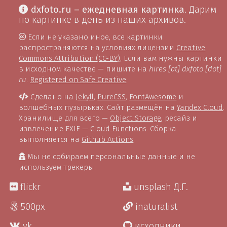
dxfoto.ru – ежедневная картинка
. Дарим
по картинке в день из наших архивов.
Если не указано иное, все картинки
распространяются на условиях лицензии
Creative
Commons Attribution (CC-BY)
. Если вам нужны картинки
в исходном качестве — пишите на
hires [at] dxfoto [dot]
ru
.
Registered on Safe Creative
Сделано на
Jekyll
,
PureCSS
,
FontAwesome
и
волшебных пузырьках. Сайт размещён на
Yandex Cloud
.
Хранилище для всего —
Object Storage
, ресайз и
извлечение EXIF —
Cloud Functions
. Сборка
выполняется на
Github Actions
.
Мы не собираем персональные данные и не
используем трекеры.
flickr
unsplash Д.Г.
500px
inaturalist
vk
исходники