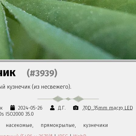
чик
(#3939)
й кузнечик (из несвежего).
ок
2024-05-26
Д.Г.
70D
35mm macro LED
20s ISO2000 35.0
насекомые,
прямокрылые,
кузнечики