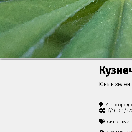
Кузне
Юный зелёны
Агрогород
f/16.0 1/3
животные,