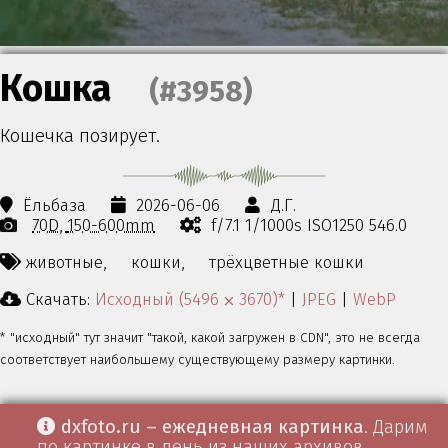
Кошка
(#3958)
Кошечка позирует.
Ёльбаза
2026-06-06
Д.Г.
70D
150-600mm
f/7.1 1/1000s ISO1250 546.0
животные,
кошки,
трёхцветные кошки
Скачать:
Исходный (5496 ⨉ 3670)*
|
JPEG
|
WebP
* "исходный" тут значит "такой, какой загружен в CDN", это не всегда
соответствует наибольшему существующему размеру картинки.
dxfoto.ru – ежедневная картинка
. Дарим
по картинке в день из наших архивов.