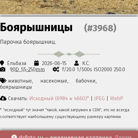
Боярышницы
(#3968)
Парочка боярышниц.
Ёльбаза
2026-06-15
К.С.
90D
55-250mm
f/20.0 1/500s ISO2000 250.0
животные,
насекомые,
бабочки,
боярышницы
Скачать:
Исходный (6984 ⨉ 4660)*
|
JPEG
|
WebP
* "исходный" тут значит "такой, какой загружен в CDN", это не всегда
соответствует наибольшему существующему размеру картинки.
dxfoto.ru – ежедневная картинка
. Дарим