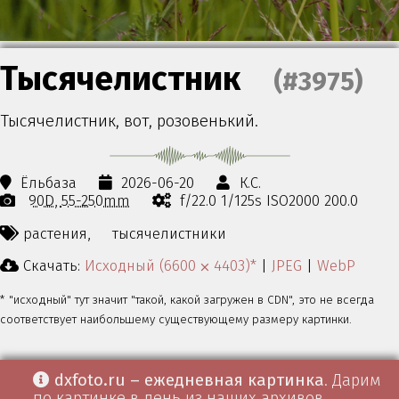
Тысячелистник
(#3975)
Тысячелистник, вот, розовенький.
Ёльбаза
2026-06-20
К.С.
90D
55-250mm
f/22.0 1/125s ISO2000 200.0
растения,
тысячелистники
Скачать:
Исходный (6600 ⨉ 4403)*
|
JPEG
|
WebP
* "исходный" тут значит "такой, какой загружен в CDN", это не всегда
соответствует наибольшему существующему размеру картинки.
dxfoto.ru – ежедневная картинка
. Дарим
по картинке в день из наших архивов.