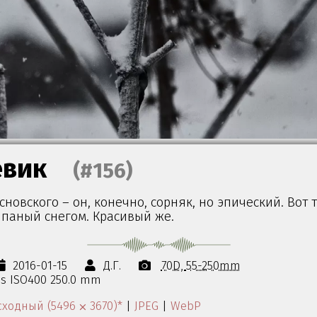
вик
(#156)
новского – он, конечно, сорняк, но эпический. Вот т
ыпаный снегом. Красивый же.
2016-01-15
Д.Г.
70D
55-250mm
0s ISO400 250.0 mm
ходный (5496 ⨉ 3670)*
|
JPEG
|
WebP