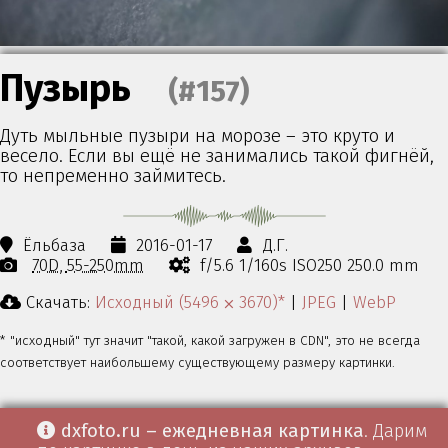
Пузырь
(#157)
Дуть мыльные пузыри на морозе – это круто и
весело. Если вы ещё не занимались такой фигнёй,
то непременно займитесь.
Ёльбаза
2016-01-17
Д.Г.
70D
55-250mm
f/5.6 1/160s ISO250 250.0 mm
Скачать:
Исходный (5496 ⨉ 3670)*
|
JPEG
|
WebP
* "исходный" тут значит "такой, какой загружен в CDN", это не всегда
соответствует наибольшему существующему размеру картинки.
dxfoto.ru – ежедневная картинка
. Дарим