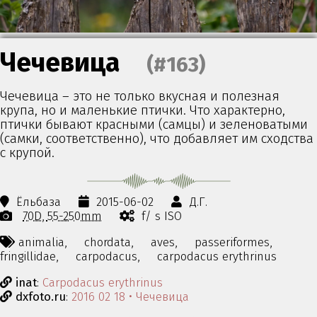
Чечевица
(#163)
Чечевица – это не только вкусная и полезная
крупа, но и маленькие птички. Что характерно,
птички бывают красными (самцы) и зеленоватыми
(самки, соответственно), что добавляет им сходства
с крупой.
Ёльбаза
2015-06-02
Д.Г.
70D
55-250mm
f/ s ISO
animalia,
chordata,
aves,
passeriformes,
fringillidae,
carpodacus,
carpodacus erythrinus
inat
:
Carpodacus erythrinus
dxfoto.ru
:
2016 02 18 • Чечевица