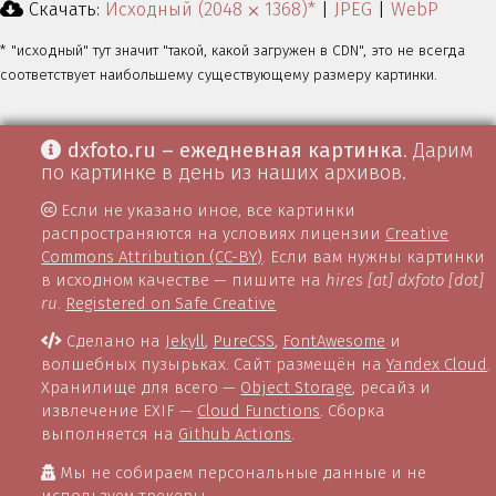
Скачать:
Исходный (2048 ⨉ 1368)*
|
JPEG
|
WebP
* "исходный" тут значит "такой, какой загружен в CDN", это не всегда
соответствует наибольшему существующему размеру картинки.
dxfoto.ru – ежедневная картинка
. Дарим
по картинке в день из наших архивов.
Если не указано иное, все картинки
распространяются на условиях лицензии
Creative
Commons Attribution (CC-BY)
. Если вам нужны картинки
в исходном качестве — пишите на
hires [at] dxfoto [dot]
ru
.
Registered on Safe Creative
Сделано на
Jekyll
,
PureCSS
,
FontAwesome
и
волшебных пузырьках. Сайт размещён на
Yandex Cloud
.
Хранилище для всего —
Object Storage
, ресайз и
извлечение EXIF —
Cloud Functions
. Сборка
выполняется на
Github Actions
.
Мы не собираем персональные данные и не
используем трекеры.